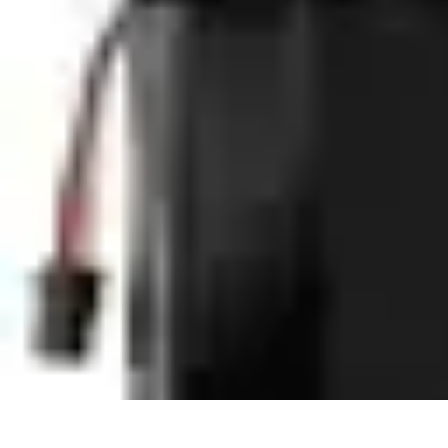
Top Soldes
Astuces d'Achat
Incontournables
Produits à Surveiller
Astuces et Conse
Top Soldes