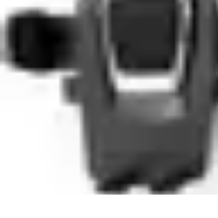
Top Soldes
Astuces d'Achat
Incontournables
Produits à Surveiller
Astuces et Conse
Top Soldes