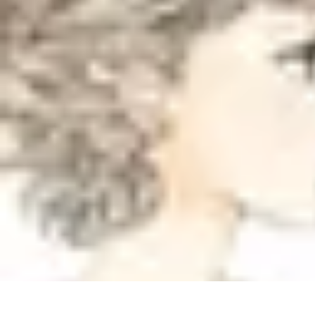
Top Soldes
Astuces d'Achat
Incontournables
Produits à Surveiller
Astuces et Conse
Top Soldes