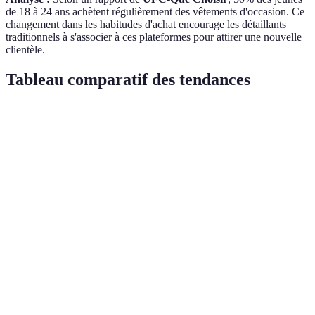
de 18 à 24 ans achètent régulièrement des vêtements d'occasion. Ce
changement dans les habitudes d'achat encourage les détaillants
traditionnels à s'associer à ces plateformes pour attirer une nouvelle
clientèle.
Tableau comparatif des tendances
Tendance
Avantages
Défis
Impact sur 
Livraison et
Commerce
Accessibilité
Augmentati
retours
électronique
accrue
de 20%
complexes
Attraction de
Coût plus
Soldes
Augmentati
consommateurs
élevé de
écoresponsables
ventes de 
soucieux
production
Événements
Engagement
Confidentialité
Conversion
personnalisés
accru
des données
augmentée 