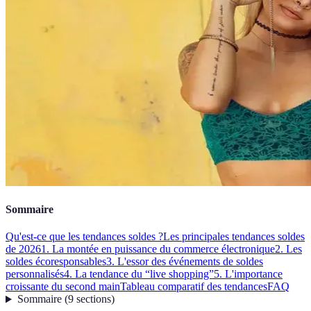
Sommaire
Qu'est-ce que les tendances soldes ?
Les principales tendances soldes
de 2026
1. La montée en puissance du commerce électronique
2. Les
soldes écoresponsables
3. L'essor des événements de soldes
personnalisés
4. La tendance du “live shopping”
5. L'importance
croissante du second main
Tableau comparatif des tendances
FAQ
Sommaire
(
9
sections
)