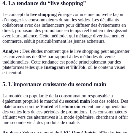
4. La tendance du “live shopping”
Le concept du
live shopping
émerge comme une nouvelle façon
d’engager les consommateurs durant les soldes. Les détaillants
collaborent avec des influenceurs pour diffuser des événements en
direct, proposant des promotions en temps réel tout en interagissant
avec leur audience. Cette méthode, qui mélange divertissement et
commerce, séduit particulièrement les jeunes acheteurs.
Analyse :
Des études montrent que le live shopping peut augmenter
les conversions de 30% par rapport à des méthodes de vente
traditionnelles. Cette tendance est portée principalement par des
plateformes telles que
Instagram
et
TikTok
, où le contenu visuel
est central.
5. L'importance croissante du second main
La montée en popularité de la consommation responsable a
également propulsé le marché du
second main
lors des soldes. Des
plateformes comme
Vinted
et
Leboncoin
voient une augmentation
des ventes lors de ces périodes de promotions. Les consommateurs
affluent vers ces alternatives à la mode éphémère, cherchant à offrir
une seconde vie à des produits de qualité.
Analyse :
Selon un rapport de
UFC-Que Choisir
, 50% des jeunes