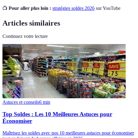
📺
Pour aller plus loin :
stratégies soldes 2026
sur YouTube
Articles similaires
Continuez votre lecture
Astuces et conseils
6
min
Top Soldes : Les 10 Meilleures Astuces pour
Économiser
Maîtrisez les soldes avec nos 10 meilleures astuces pour économiser