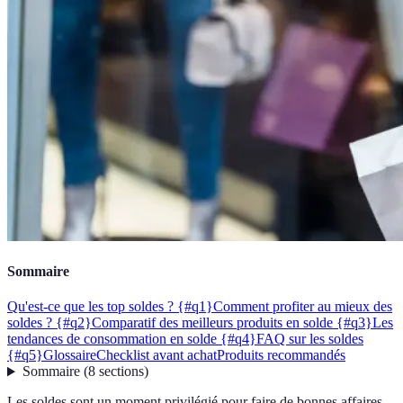
Sommaire
Qu'est-ce que les top soldes ? {#q1}
Comment profiter au mieux des
soldes ? {#q2}
Comparatif des meilleurs produits en solde {#q3}
Les
tendances de consommation en solde {#q4}
FAQ sur les soldes
{#q5}
Glossaire
Checklist avant achat
Produits recommandés
Sommaire
(
8
sections
)
Les soldes sont un moment privilégié pour faire de bonnes affaires