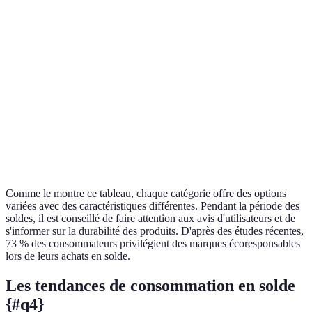
Mode
Vêtements
Mode homme
Enfants
femme
Ordinateurs
Électronique
Smartphones
Accessoires
portables
Maison
Meubles
Décoration
Cuisine
Soin de la
Cosmétiques
Maquillage
Parfum
peau
Comme le montre ce tableau, chaque catégorie offre des options
variées avec des caractéristiques différentes. Pendant la période des
soldes, il est conseillé de faire attention aux avis d'utilisateurs et de
s'informer sur la durabilité des produits. D'après des études récentes,
73 % des consommateurs privilégient des marques écoresponsables
lors de leurs achats en solde.
Les tendances de consommation en solde
{#q4}