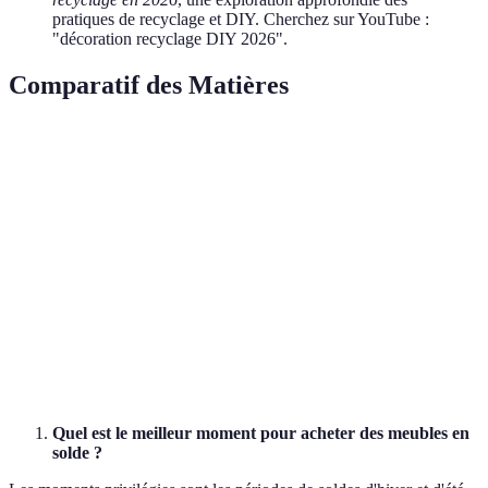
pratiques de recyclage et DIY. Cherchez sur YouTube :
"décoration recyclage DIY 2026".
Comparatif des Matières
Critère
Durabilité
Coût
Esthétique
Verdict
Idéal pour
Rotin
Élevée
Moyen
Naturel
salons
Cuisine,
Lin
Moyenne
Haut
Épuré
salons
Bois
Chambres,
Élevée
Variable
Rustique
certifié
exterieur
Quel est le meilleur moment pour acheter des meubles en
solde ?