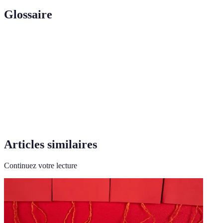
Glossaire
Terme
Définition
Domotique
Technologie pour contrôler le système d'une maison
FSC
Label garantissant la gestion responsable des forêts
DIY
Do It Yourself, approche du fait-main
Articles similaires
Continuez votre lecture