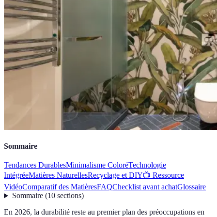
Sommaire
Tendances Durables
Minimalisme Coloré
Technologie
Intégrée
Matières Naturelles
Recyclage et DIY
📺 Ressource
Vidéo
Comparatif des Matières
FAQ
Checklist avant achat
Glossaire
Sommaire
(
10
sections
)
En 2026, la durabilité reste au premier plan des préoccupations en