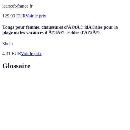
icarsoft-france.fr
129.99
EUR
Voir le prix
Tongs pour femme, chaussures d'Ã©tÃ© idÃ©ales pour la
plage ou les vacances d'Ã©tÃ© - soldes d'Ã©tÃ©
Shein
4.31
EUR
Voir le prix
Glossaire
Terme
Définition
Période de promotions exceptionnelles où des
Soldes
marchandises sont proposées à prix réduits.
Alerte
Outil permettant d'être notifié lorsqu'un produit atteint
de prix
un certain prix.