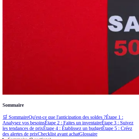
Sommaire
🛒 Sommaire
Qu'est-ce que l'anticipation des soldes ?
Étape 1 :
Analysez vos besoins
Étape 2 : Faites un inventaire
Étape 3 : Suivez
les tendances de prix
Étape 4 : Établissez un budget
Étape 5 : Créez
des alertes de prix
Checklist avant achat
Glossaire