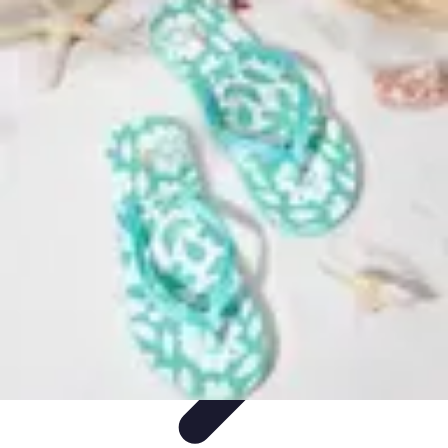
Top Soldes
Astuces d'Achat
Incontournables
Produits à Surveiller
Astuces et
Conseils
Astuces et conseils
Top Soldes