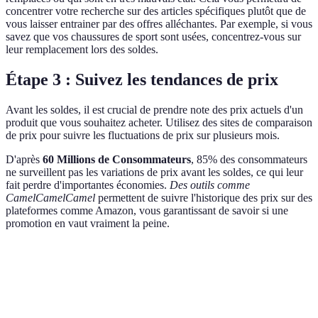
concentrer votre recherche sur des articles spécifiques plutôt que de
vous laisser entrainer par des offres alléchantes. Par exemple, si vous
savez que vos chaussures de sport sont usées, concentrez-vous sur
leur remplacement lors des soldes.
Étape 3 : Suivez les tendances de prix
Avant les soldes, il est crucial de prendre note des prix actuels d'un
produit que vous souhaitez acheter. Utilisez des sites de comparaison
de prix pour suivre les fluctuations de prix sur plusieurs mois.
D'après
60 Millions de Consommateurs
, 85% des consommateurs
ne surveillent pas les variations de prix avant les soldes, ce qui leur
fait perdre d'importantes économies.
Des outils comme
CamelCamelCamel
permettent de suivre l'historique des prix sur des
plateformes comme Amazon, vous garantissant de savoir si une
promotion en vaut vraiment la peine.
Produit
Prix habituel
Prix pendant les soldes
Économ
Téléviseur
800 €
600 €
25%
X