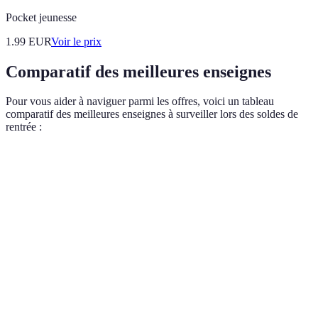
Pocket jeunesse
1.99
EUR
Voir le prix
Comparatif des meilleures enseignes
Pour vous aider à naviguer parmi les offres, voici un tableau
comparatif des meilleures enseignes à surveiller lors des soldes de
rentrée :
Enseigne
Type de produits
Réductions typiques
Avanta
Fournitures
Large
Carrefour
30-50%
scolaires
choix
Livrais
Zalando
Vêtements
40-70%
gratuit
Points
Fnac
Électronique
20-40%
fidélité