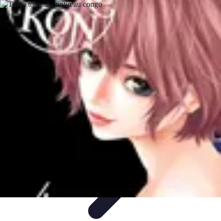
Top Soldes
Astuces d'Achat
Incontournables
Produits à Surveiller
Astuces et
Conseils
Astuces et conseils
Top Soldes