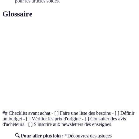
pour les articles soldés.
Glossaire
Terme
Définition
Fournitures
Produits nécessaires pour la scolarité, comme
scolaires
les cahiers, stylos, etc.
Offre
Réduction temporaire sur le prix d'un produit
promotionnelle
visant à attirer les consommateurs.
Ensemble des transactions commerciales qui se
E-commerce
font via Internet.
## Checklist avant achat - [ ] Faire une liste des besoins - [ ] Définir
un budget - [ ] Vérifier les prix d'origine - [ ] Consulter des avis
d'acheteurs - [ ] S'inscrire aux newsletters des enseignes
🔍 Pour aller plus loin :
*Découvrez des astuces