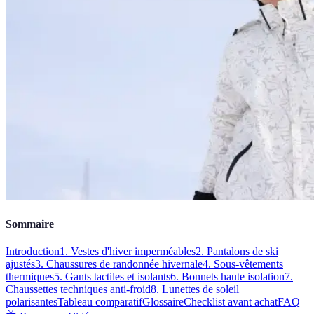
Sommaire
Introduction
1. Vestes d'hiver imperméables
2. Pantalons de ski
ajustés
3. Chaussures de randonnée hivernale
4. Sous-vêtements
thermiques
5. Gants tactiles et isolants
6. Bonnets haute isolation
7.
Chaussettes techniques anti-froid
8. Lunettes de soleil
polarisantes
Tableau comparatif
Glossaire
Checklist avant achat
FAQ