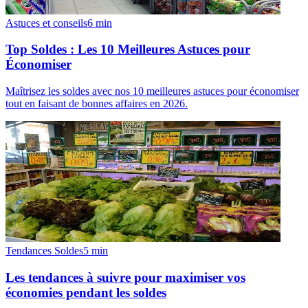
Astuces et conseils
6
min
Top Soldes : Les 10 Meilleures Astuces pour
Économiser
Maîtrisez les soldes avec nos 10 meilleures astuces pour économiser
tout en faisant de bonnes affaires en 2026.
Tendances Soldes
5
min
Les tendances à suivre pour maximiser vos
économies pendant les soldes