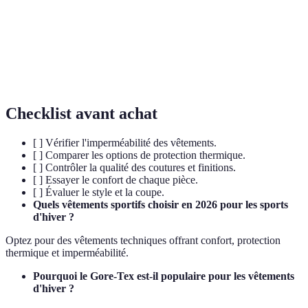
Laine
Type de laine connu pour sa douceur et ses
mérinos
capacités isolantes.
Type de verres qui réduisent l'éblouissement dû aux
Polarisantes
surfaces réfléchissantes.
Checklist avant achat
[ ] Vérifier l'imperméabilité des vêtements.
[ ] Comparer les options de protection thermique.
[ ] Contrôler la qualité des coutures et finitions.
[ ] Essayer le confort de chaque pièce.
[ ] Évaluer le style et la coupe.
Quels vêtements sportifs choisir en 2026 pour les sports
d'hiver ?
Optez pour des vêtements techniques offrant confort, protection
thermique et imperméabilité.
Pourquoi le Gore-Tex est-il populaire pour les vêtements
d'hiver ?