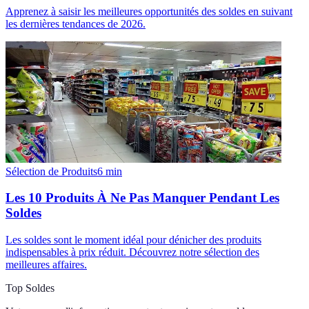
Apprenez à saisir les meilleures opportunités des soldes en suivant
les dernières tendances de 2026.
Sélection de Produits
6
min
Les 10 Produits À Ne Pas Manquer Pendant Les
Soldes
Les soldes sont le moment idéal pour dénicher des produits
indispensables à prix réduit. Découvrez notre sélection des
meilleures affaires.
Top Soldes