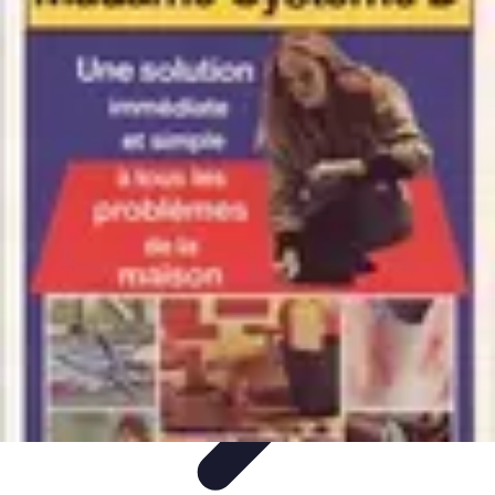
Top Soldes
Astuces d'Achat
Incontournables
Produits à Surveiller
Astuces et
Conseils
Astuces et conseils
Top Soldes