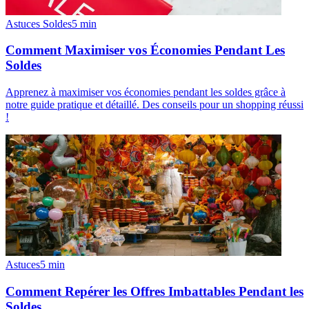
Astuces Soldes
5
min
Comment Maximiser vos Économies Pendant Les
Soldes
Apprenez à maximiser vos économies pendant les soldes grâce à
notre guide pratique et détaillé. Des conseils pour un shopping réussi
!
Astuces
5
min
Comment Repérer les Offres Imbattables Pendant les
Soldes