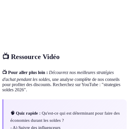
Montant total que l'on s'engage à ne pas
Budget
dépasser lors d’un achat.
Statistiques de
Données chiffrées sur les comportements
consommation
d'achat des consommateurs.
📺 Ressource Vidéo
📺 Pour aller plus loin :
Découvrez nos meilleures stratégies
d'achat pendant les soldes
, une analyse complète de nos conseils
pour profiter des discounts. Recherchez sur YouTube : "strategies
soldes 2026".
🧠 Quiz rapide :
Qu'est-ce qui est déterminant pour faire des
économies durant les soldes ?
- A) Suivre des influenceurs