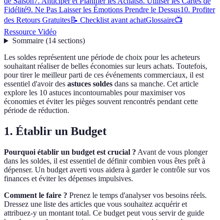
de Saison
7. Anticiper et Planifier les Achats
8. Utiliser les Cartes de
Fidélité
9. Ne Pas Laisser les Émotions Prendre le Dessus
10. Profiter
des Retours Gratuites
📝 Checklist avant achat
Glossaire
📺
Ressource Vidéo
Sommaire
(
14
sections
)
Les soldes représentent une période de choix pour les acheteurs
souhaitant réaliser de belles économies sur leurs achats. Toutefois,
pour tirer le meilleur parti de ces événements commerciaux, il est
essentiel d'avoir des
astuces soldes
dans sa manche. Cet article
explore les 10 astuces incontournables pour maximiser vos
économies et éviter les pièges souvent rencontrés pendant cette
période de réduction.
1. Établir un Budget
Pourquoi établir un budget est crucial ?
Avant de vous plonger
dans les soldes, il est essentiel de définir combien vous êtes prêt à
dépenser. Un budget averti vous aidera à garder le contrôle sur vos
finances et éviter les dépenses impulsives.
Comment le faire ?
Prenez le temps d'analyser vos besoins réels.
Dressez une liste des articles que vous souhaitez acquérir et
attribuez-y un montant total. Ce budget peut vous servir de guide