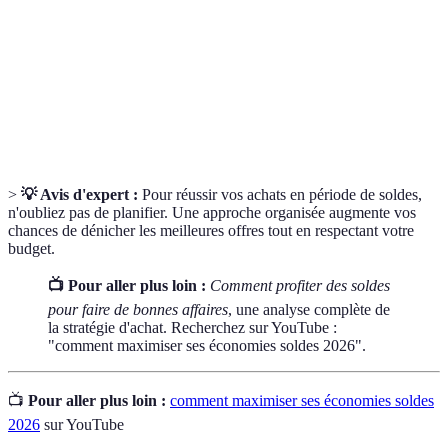
Remboursement d'une partie de l'argent dépensé lors
Cashback
d'un achat, incitant à l'économie.
Ventes
Offres exclusives réservées à un groupe de
privées
consommateurs, généralement en ligne.
>
💡 Avis d'expert :
Pour réussir vos achats en période de soldes,
n'oubliez pas de planifier. Une approche organisée augmente vos
chances de dénicher les meilleures offres tout en respectant votre
budget.
📺 Pour aller plus loin :
Comment profiter des soldes
pour faire de bonnes affaires
, une analyse complète de
la stratégie d'achat. Recherchez sur YouTube :
"comment maximiser ses économies soldes 2026".
📺
Pour aller plus loin :
comment maximiser ses économies soldes
2026
sur YouTube