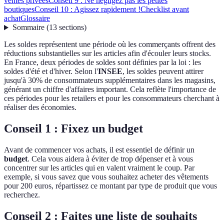
ventes privées
Conseil 9 : Ne négligez pas les petites
boutiques
Conseil 10 : Agissez rapidement !
Checklist avant
achat
Glossaire
Sommaire
(
13
sections
)
Les soldes représentent une période où les commerçants offrent des
réductions substantielles sur les articles afin d'écouler leurs stocks.
En France, deux périodes de soldes sont définies par la loi : les
soldes d'été et d'hiver. Selon l'
INSEE
, les soldes peuvent attirer
jusqu'à 30% de consommateurs supplémentaires dans les magasins,
générant un chiffre d'affaires important. Cela reflète l'importance de
ces périodes pour les retailers et pour les consommateurs cherchant à
réaliser des économies.
Conseil 1 : Fixez un budget
Avant de commencer vos achats, il est essentiel de définir un
budget
. Cela vous aidera à éviter de trop dépenser et à vous
concentrer sur les articles qui en valent vraiment le coup. Par
exemple, si vous savez que vous souhaitez acheter des vêtements
pour 200 euros, répartissez ce montant par type de produit que vous
recherchez.
Conseil 2 : Faites une liste de souhaits