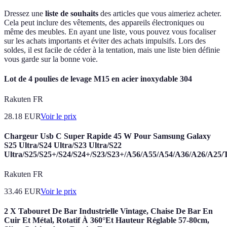
Dressez une
liste de souhaits
des articles que vous aimeriez acheter.
Cela peut inclure des vêtements, des appareils électroniques ou
même des meubles. En ayant une liste, vous pouvez vous focaliser
sur les achats importants et éviter des achats impulsifs. Lors des
soldes, il est facile de céder à la tentation, mais une liste bien définie
vous garde sur la bonne voie.
Lot de 4 poulies de levage M15 en acier inoxydable 304
Rakuten FR
28.18
EUR
Voir le prix
Chargeur Usb C Super Rapide 45 W Pour Samsung Galaxy
S25 Ultra/S24 Ultra/S23 Ultra/S22
Ultra/S25/S25+/S24/S24+/S23/S23+/A56/A55/A54/A36/A26/A25/
Rakuten FR
33.46
EUR
Voir le prix
2 X Tabouret De Bar Industrielle Vintage, Chaise De Bar En
Cuir Et Métal, Rotatif À 360°Et Hauteur Réglable 57-80cm,