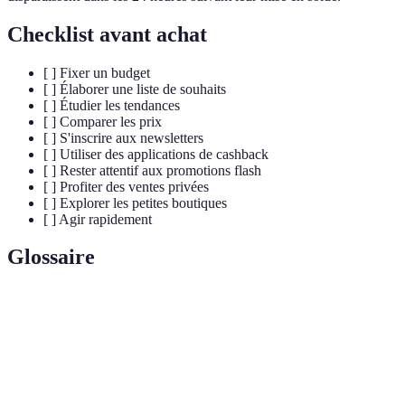
Checklist avant achat
[ ] Fixer un budget
[ ] Élaborer une liste de souhaits
[ ] Étudier les tendances
[ ] Comparer les prix
[ ] S'inscrire aux newsletters
[ ] Utiliser des applications de cashback
[ ] Rester attentif aux promotions flash
[ ] Profiter des ventes privées
[ ] Explorer les petites boutiques
[ ] Agir rapidement
Glossaire
Terme
Définition
Période dédiée aux promotions sur les produits,
Soldes
permettant aux consommateurs de réaliser des
économies.