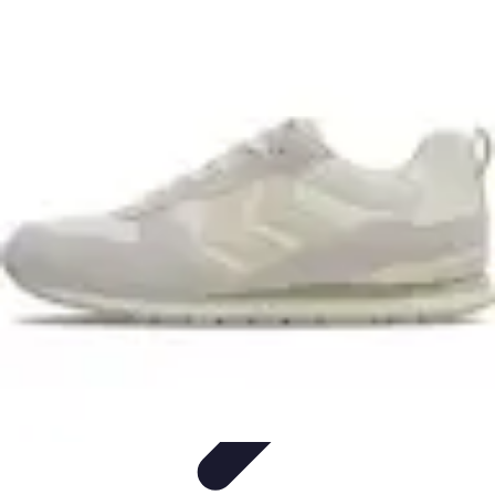
Top Soldes
Astuces d'Achat
Incontournables
Produits à Surveiller
Astuces et
Conseils
Astuces et conseils
Top Soldes