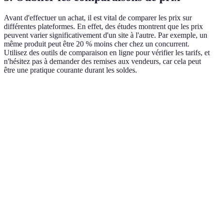
Avant d'effectuer un achat, il est vital de comparer les prix sur
différentes plateformes. En effet, des études montrent que les prix
peuvent varier significativement d'un site à l'autre. Par exemple, un
même produit peut être 20 % moins cher chez un concurrent.
Utilisez des outils de comparaison en ligne pour vérifier les tarifs, et
n'hésitez pas à demander des remises aux vendeurs, car cela peut
être une pratique courante durant les soldes.
Critère
Site A
Site B
Site C
Verdict
Meilleur
Prix
150 €
145 €
155 €
prix
Frais de
Site C
5 €
10 €
0 €
livraison
mieux
Politique de
14
30
15
Site B
retour
jours
jours
jours
mieux