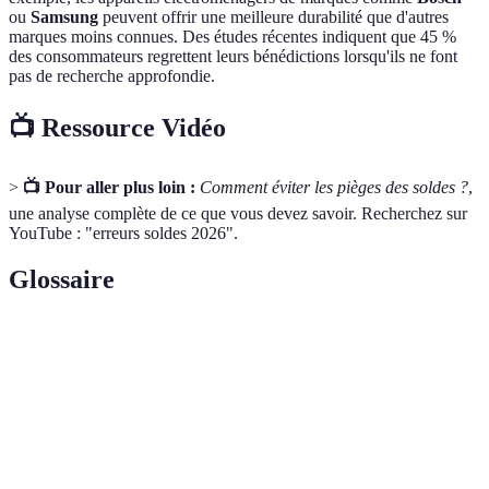
ou
Samsung
peuvent offrir une meilleure durabilité que d'autres
marques moins connues. Des études récentes indiquent que 45 %
des consommateurs regrettent leurs bénédictions lorsqu'ils ne font
pas de recherche approfondie.
📺 Ressource Vidéo
>
📺 Pour aller plus loin :
Comment éviter les pièges des soldes ?
,
une analyse complète de ce que vous devez savoir. Recherchez sur
YouTube : "erreurs soldes 2026".
Glossaire
Terme
Définition
Période pendant laquelle les détaillants
Soldes
proposent des réductions sur des articles.
Politique de
Conditions qui régissent le remboursement ou