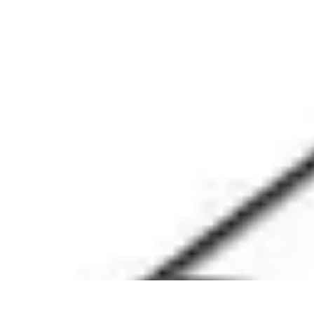
Top Soldes
Astuces d'Achat
Incontournables
Produits à Surveiller
Astuces et Conse
Top Soldes