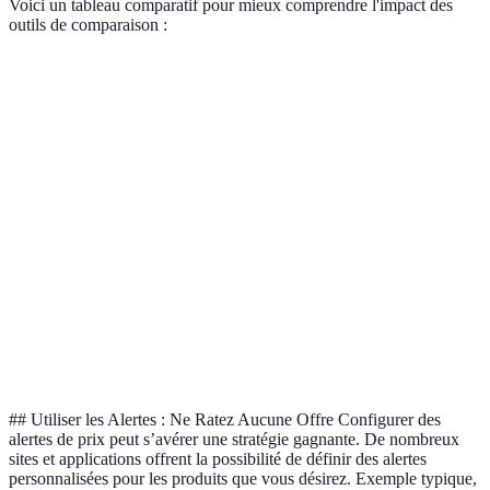
Voici un tableau comparatif pour mieux comprendre l'impact des
outils de comparaison :
Critère
Idealo
Kelkoo
Amazon Price Tracker
Historique des
Oui
Oui
Oui
prix
Alertes de prix
Oui
Oui
Non
Disponibilité
Non
Oui
Oui
locale
Application
Oui
Oui
Oui
mobile
## Utiliser les Alertes : Ne Ratez Aucune Offre Configurer des
alertes de prix peut s’avérer une stratégie gagnante. De nombreux
sites et applications offrent la possibilité de définir des alertes
personnalisées pour les produits que vous désirez. Exemple typique,