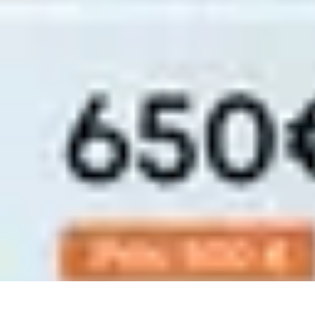
Top Soldes
Astuces d'Achat
Incontournables
Produits à Surveiller
Astuces et Conse
Top Soldes