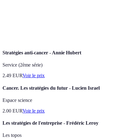
différents vendeurs pour un même produit afin
de prix
d'obtenir la meilleure offre.
Stratégie d'achat où plusieurs personnes s'unissent
Achat groupé
pour acheter en grande quantité et bénéficier de
remises.
Stratégies anti-cancer - Annie Hubert
Service (2ème série)
2.49
EUR
Voir le prix
Cancer. Les stratégies du futur - Lucien Israel
Espace science
2.00
EUR
Voir le prix
Les stratégies de l'entreprise - Frédéric Leroy
Les topos