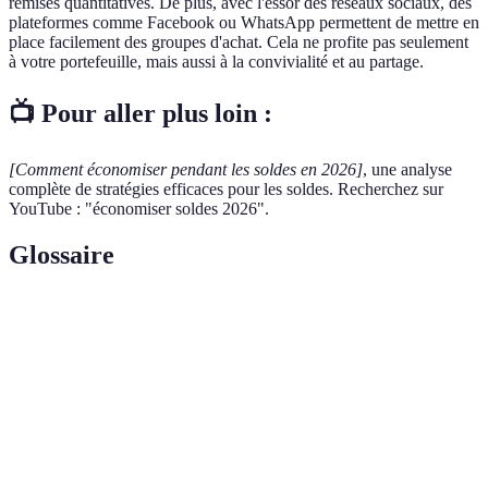
remises quantitatives. De plus, avec l'essor des réseaux sociaux, des
plateformes comme Facebook ou WhatsApp permettent de mettre en
place facilement des groupes d'achat. Cela ne profite pas seulement
à votre portefeuille, mais aussi à la convivialité et au partage.
📺 Pour aller plus loin :
[Comment économiser pendant les soldes en 2026]
, une analyse
complète de stratégies efficaces pour les soldes. Recherchez sur
YouTube : "économiser soldes 2026".
Glossaire
Terme
Définition
Système permettant aux consommateurs de
Programme
bénéficier d'avantages ou de réductions en
de fidélité
accumulant des points.
Outil permettant de comparer les prix de
Comparateur