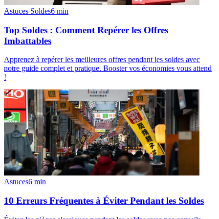
Astuces Soldes
6
min
Top Soldes : Comment Repérer les Offres
Imbattables
Apprenez à repérer les meilleures offres pendant les soldes avec
notre guide complet et pratique. Booster vos économies vous attend
!
Astuces
6
min
10 Erreurs Fréquentes à Éviter Pendant les Soldes