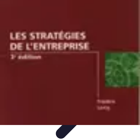
Top Soldes
Astuces d'Achat
Incontournables
Produits à Surveiller
Astuces et
Conseils
Astuces et conseils
Top Soldes