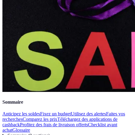
Sommaire
Anticipez les soldes
Fixez un budget
Utilisez des alertes
Faites vos
recherches
Comparez les prix
Téléchargez des applications de
cashback
Profitez des frais de livraison offerts
Checklist avant
achat
Glossaire