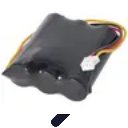
Top Soldes
Astuces d'Achat
Incontournables
Produits à Surveiller
Astuces et
Conseils
Astuces et conseils
Top Soldes