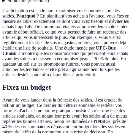
Sommaire
(
9
sections
)
L'anticipation est la clé pour maximiser vos économies lors des
soldes.
Pourquoi ?
En planifiant vos achats à l'avance, vous êtes en
mesure de cibler exactement ce dont vous avez besoin et d'éviter les
achats impulsifs. De nombreux retailers annoncent leurs soldes bien
avant le début officiel, ce qui vous permet de faire un repérage des
articles qui vous intéressent le plus. Par exemple, si vous visitez
régulièrement les sites de vos magasins préférés, vous pouvez déjà
établir une liste de souhaits. Une étude menée par
UFC-Que
Choisir
a montré que les consommateurs qui prévoient leurs achats
avant les soldes réussissent à économiser jusqu'à 30 % de plus. En
gardant un œil sur les promotions futures, vous pouvez aussi
anticiper les tendances et être prêt à agir rapidement lorsque les
articles désirés sont enfin disponibles à prix réduit.
Fixez un budget
Avant de vous lancer dans la frénésie des soldes, il est crucial de
définir un budget. Ce dernier doit être raisonnable et refléter vos
priorités d'achat. Une bonne pratique consiste à créer une liste des
articles souhaités, en notant leur prix avant les soldes afin de mieux
repérer les bonnes affaires. Selon les données de l'
INSEE
, près de
40 % des consommateurs dépassent leur budget lors des soldes en
raison de l'effet de la promotion sur la prise de décision. En