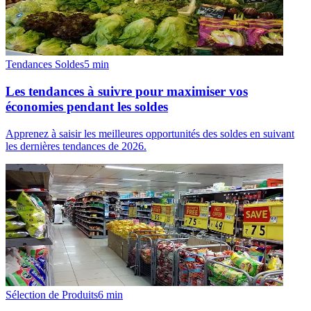
Tendances Soldes
5
min
Les tendances à suivre pour maximiser vos
économies pendant les soldes
Apprenez à saisir les meilleures opportunités des soldes en suivant
les dernières tendances de 2026.
Sélection de Produits
6
min