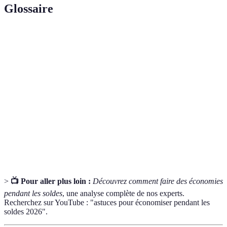
Glossaire
Terme
Définition
Pratique qui consiste à rembourser une part de la
Cashback
dépense effectuée.
Notification concernant une baisse de prix d'un
Alerte de prix
article souhaité.
Comparateur
Outil pour comparer les prix de différents
de prix
fournisseurs d'un produit.
>
📺 Pour aller plus loin :
Découvrez comment faire des économies
pendant les soldes
, une analyse complète de nos experts.
Recherchez sur YouTube : "astuces pour économiser pendant les
soldes 2026".