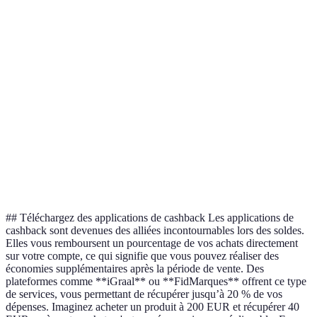
Critère
Option A
Option B
Option C
Verdict
Option
Prix
400 EUR
520 EUR
450 EUR
A
Très
Option
Qualité
Moyenne
Bonne
bonne
A
Garantie
2 ans
1 an
2 ans
Égalité
Service
Excellent
Acceptable
Excellent
Égalité
client
## Téléchargez des applications de cashback Les applications de
cashback sont devenues des alliées incontournables lors des soldes.
Elles vous remboursent un pourcentage de vos achats directement
sur votre compte, ce qui signifie que vous pouvez réaliser des
économies supplémentaires après la période de vente. Des
plateformes comme **iGraal** ou **FidMarques** offrent ce type
de services, vous permettant de récupérer jusqu’à 20 % de vos
dépenses. Imaginez acheter un produit à 200 EUR et récupérer 40