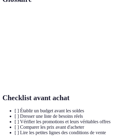
Terme
Définition
Montant d'argent que vous êtes prêt à dépenser
Budget
pendant les soldes.
Réduction sur le prix normal d'un produit pendant
Promo
une période spéciale.
Comparaison
Processus d'évaluation des prix d'un même
de prix
produit chez différents détaillants.
Checklist avant achat
[ ] Établir un budget avant les soldes
[ ] Dresser une liste de besoins réels
[ ] Vérifier les promotions et leurs véritables offres
[ ] Comparer les prix avant d'acheter
[ ] Lire les petites lignes des conditions de vente