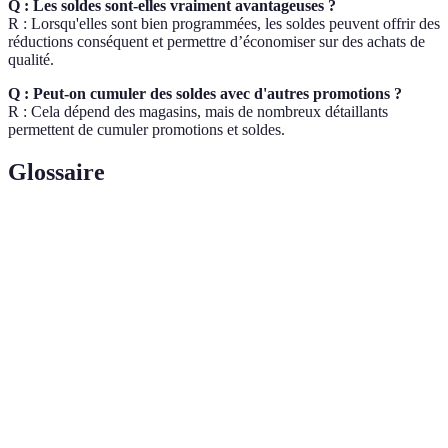
Q : Les soldes sont-elles vraiment avantageuses ?
R : Lorsqu'elles sont bien programmées, les soldes peuvent offrir des
réductions conséquent et permettre d’économiser sur des achats de
qualité.
Q : Peut-on cumuler des soldes avec d'autres promotions ?
R : Cela dépend des magasins, mais de nombreux détaillants
permettent de cumuler promotions et soldes.
Glossaire
Terme
Définition
E-commerce
Achat et vente de biens et services en ligne.
Pratiques qui répondent aux besoins des
Développement
générations présentes sans compromettre celles
durable
des futures.
Promotions limitées dans le temps pour inciter
Vente flash
des achats rapides.