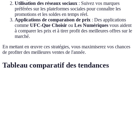
Utilisation des réseaux sociaux
: Suivez vos marques
préférées sur les plateformes sociales pour connaître les
promotions et les soldes en temps réel.
Applications de comparaison de prix
: Des applications
comme
UFC-Que Choisir
ou
Les Numériques
vous aident
à comparer les prix et à tirer profit des meilleures offres sur le
marché.
En mettant en œuvre ces stratégies, vous maximiserez vos chances
de profiter des meilleures ventes de l'année.
Tableau comparatif des tendances
Tendance
Avantages
Inconvénients
Recommandati
Offres
Risque
Soyez préparé a
limitées
Vente flash
d'achats
une liste d'achat
dans le
impulsifs
claire
temps
Soutien à
Explorez les
Shopping
Moins de