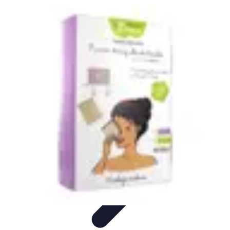
Top Soldes
Astuces d'Achat
Incontournables
Produits à Surveiller
Astuces et
Conseils
Astuces et conseils
Top Soldes