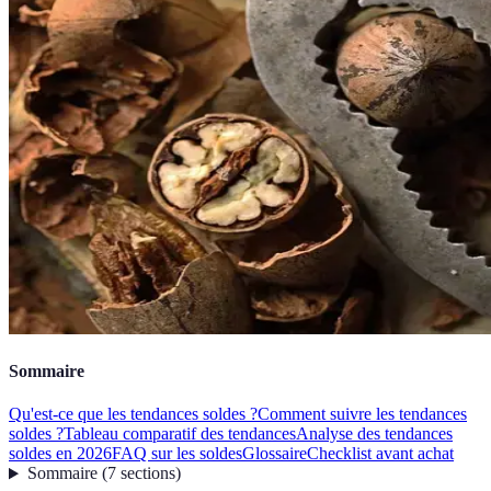
Sommaire
Qu'est-ce que les tendances soldes ?
Comment suivre les tendances
soldes ?
Tableau comparatif des tendances
Analyse des tendances
soldes en 2026
FAQ sur les soldes
Glossaire
Checklist avant achat
Sommaire
(
7
sections
)