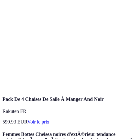
des marques
alternatives
éthique
choix courants
responsables
équitables
Offres
ciblées
Dépendance
Annulez les coo
Promotions
basées sur
aux données
pour diversifier 
personnalisées
vos
utilisateur
offres
préférences
Économies
Valeur des
Soldes
sur des
Planifiez vos ac
articles
saisonnières
articles de
en avance
fluctuatants
saison
Pack De 4 Chaises De Salle À Manger And Noir
Rakuten FR
599.93
EUR
Voir le prix
Femmes Bottes Chelsea noires d'extÃ©rieur tendance