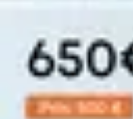
Top Soldes
Astuces d'Achat
Incontournables
Produits à Surveiller
Astuces et Conse
Top Soldes