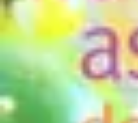
Top Soldes
Astuces d'Achat
Incontournables
Produits à Surveiller
Astuces et Conse
Top Soldes