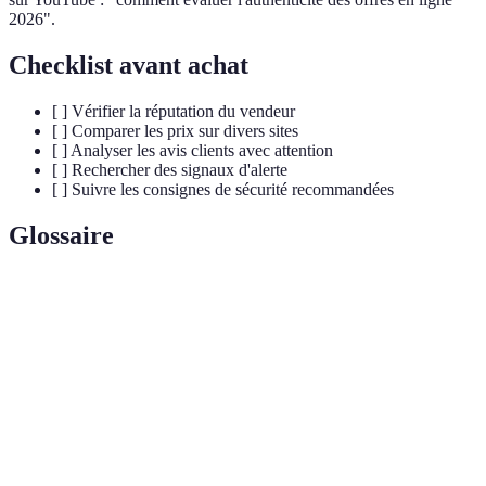
2026".
Checklist avant achat
[ ] Vérifier la réputation du vendeur
[ ] Comparer les prix sur divers sites
[ ] Analyser les avis clients avec attention
[ ] Rechercher des signaux d'alerte
[ ] Suivre les consignes de sécurité recommandées
Glossaire
Terme
Définition
Authenticité des
Crédibilité des promotions et prix en ligne.
offres
Arnaque en
Manœuvre frauduleuse visant à tromper des
ligne
consommateurs.