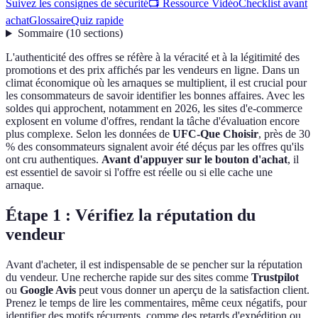
Suivez les consignes de sécurité
📺 Ressource Vidéo
Checklist avant
achat
Glossaire
Quiz rapide
Sommaire
(
10
sections
)
L'authenticité des offres se réfère à la véracité et à la légitimité des
promotions et des prix affichés par les vendeurs en ligne. Dans un
climat économique où les arnaques se multiplient, il est crucial pour
les consommateurs de savoir identifier les bonnes affaires. Avec les
soldes qui approchent, notamment en 2026, les sites d'e-commerce
explosent en volume d'offres, rendant la tâche d'évaluation encore
plus complexe. Selon les données de
UFC-Que Choisir
, près de 30
% des consommateurs signalent avoir été déçus par les offres qu'ils
ont cru authentiques.
Avant d'appuyer sur le bouton d'achat
, il
est essentiel de savoir si l'offre est réelle ou si elle cache une
arnaque.
Étape 1 : Vérifiez la réputation du
vendeur
Avant d'acheter, il est indispensable de se pencher sur la réputation
du vendeur. Une recherche rapide sur des sites comme
Trustpilot
ou
Google Avis
peut vous donner un aperçu de la satisfaction client.
Prenez le temps de lire les commentaires, même ceux négatifs, pour
identifier des motifs récurrents, comme des retards d'expédition ou