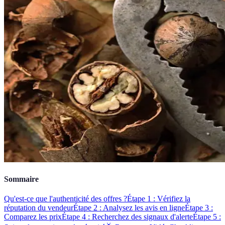
Sommaire
Qu'est-ce que l'authenticité des offres ?
Étape 1 : Vérifiez la
réputation du vendeur
Étape 2 : Analysez les avis en ligne
Étape 3 :
Comparez les prix
Étape 4 : Recherchez des signaux d'alerte
Étape 5 :