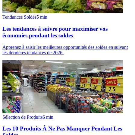
Tendances Soldes
5
min
Les tendances à suivre pour maximiser vos
économies pendant les soldes
Apprenez à saisir les meilleures opportunités des soldes en suivant
les dernières tendances de 2026.
Sélection de Produits
6
min
Les 10 Produits À Ne Pas Manquer Pendant Les