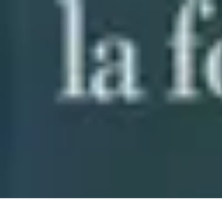
Top Soldes
Astuces d'Achat
Incontournables
Produits à Surveiller
Astuces et Conse
Top Soldes