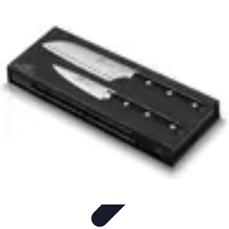
Top Soldes
Astuces d'Achat
Incontournables
Produits à Surveiller
Astuces et
Conseils
Astuces et conseils
Top Soldes