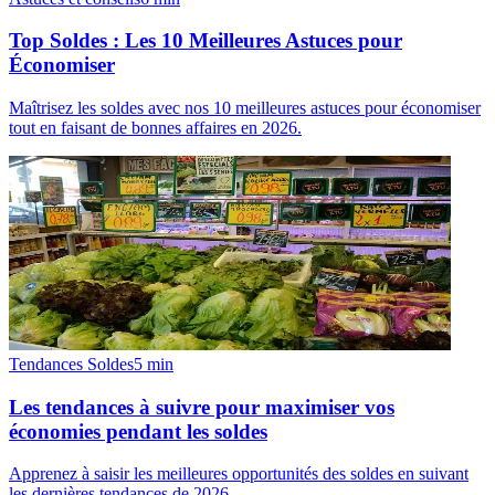
Top Soldes : Les 10 Meilleures Astuces pour
Économiser
Maîtrisez les soldes avec nos 10 meilleures astuces pour économiser
tout en faisant de bonnes affaires en 2026.
Tendances Soldes
5
min
Les tendances à suivre pour maximiser vos
économies pendant les soldes
Apprenez à saisir les meilleures opportunités des soldes en suivant
les dernières tendances de 2026.