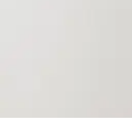
Top Soldes
Astuces d'Achat
Incontournables
Produits à Surveiller
Astuces et Conse
Top Soldes