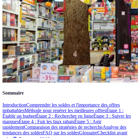
Sommaire
Introduction
Comprendre les soldes et l'importance des offres
imbattables
Méthode pour repérer les meilleures offres
Étape 1 :
Établir un budget
Étape 2 : Rechercher en ligne
Étape 3 : Suivre les
marques
Étape 4 : Fuir les faux rabais
Étape 5 : Agir
rapidement
Comparaison des stratégies de recherche
Analyse des
tendances des soldes
FAQ sur les soldes
Glossaire
Checklist avant