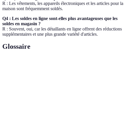
R : Les vêtements, les appareils électroniques et les articles pour la
maison sont fréquemment soldés.
Q4 : Les soldes en ligne sont-elles plus avantageuses que les
soldes en magasin ?
R : Souvent, oui, car les détaillants en ligne offrent des réductions
supplémentaires et une plus grande variété d'articles.
Glossaire
Terme
Définition
Période de réduction de prix sur les produits pour
Soldes
stimuler les ventes.
Offre
Offre à un prix exceptionnellement bas, souvent dû
imbattable
à une liquidation.
Réduction du prix d'un produit, exprimée en
Rabais
pourcentage ou en montant.