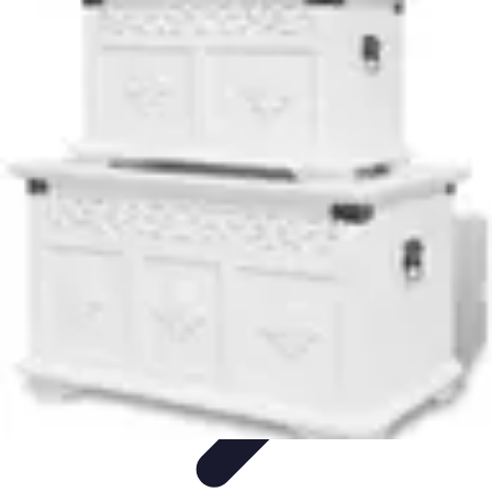
Top Soldes
Astuces d'Achat
Incontournables
Produits à Surveiller
Astuces et
Conseils
Astuces et conseils
Top Soldes