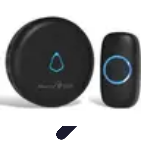
Top Soldes
Astuces d'Achat
Incontournables
Produits à Surveiller
Astuces et
Conseils
Astuces et conseils
Top Soldes