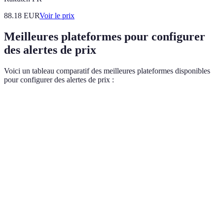
88.18
EUR
Voir le prix
Meilleures plateformes pour configurer
des alertes de prix
Voici un tableau comparatif des meilleures plateformes disponibles
pour configurer des alertes de prix :
Plateforme
Facilité d'utilisation
Fonctionnalités clés
Avi
Idealo
Très simple
Comparaison de prix
4,5
Keepa
Moyen
Historique des prix
4/5
Google
Très simple
Alertes Google
4,3
Shopping
Honey
Facile
Codes promo
4,6