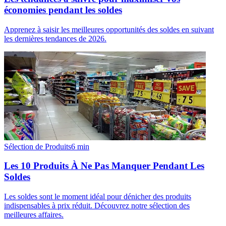
économies pendant les soldes
Apprenez à saisir les meilleures opportunités des soldes en suivant
les dernières tendances de 2026.
Sélection de Produits
6
min
Les 10 Produits À Ne Pas Manquer Pendant Les
Soldes
Les soldes sont le moment idéal pour dénicher des produits
indispensables à prix réduit. Découvrez notre sélection des
meilleures affaires.