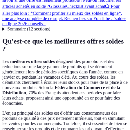
savoir si une offre est réellement profitable ?
Peut-on retourner les
articles achetés en solde ?
Glossaire
Checklist avant achat
📺 Pour
aller plus loin : *Comment profiter au mieux des soldes en ligne*,
une analyse complète de ce sujet. Recherchez sur YouTube : `soldes
en ligne 2026 conseils`.
Sommaire
(
12
sections
)
Qu'est-ce que les meilleures offres soldes
?
Les
meilleures offres soldes
désignent des promotions et des
réductions sur une large gamme de produits qui se déroulent
généralement lors de périodes spécifiques dans l'année, comme en
janvier ou pendant les vacances d'été. Au cours des soldes, les
détaillants cherchent à écouler leurs stocks pour faire de la place à de
nouveaux produits. Selon la
Fédération du Commerce et de la
Distribution
, 70% des Français attendent ces périodes pour faire
leurs achats, proposant ainsi une opportunité en or pour faire des
économies.
L'enjeu principal des soldes est d'offrir aux consommateurs des
produits de qualité à des prix nettement inférieurs, tout en stimulant
les ventes pour les commerçants. Toutefois, il est essentiel de bien se
renseigner sur les produits et de comparer les prix avant d'effectuer