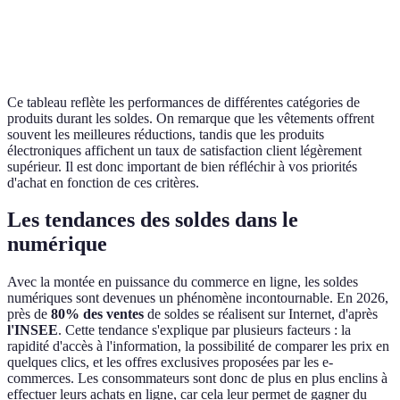
Avis
Haute
4.5/5
4.8/5
4.6/5
clients
satisfac
Ce tableau reflète les performances de différentes catégories de
produits durant les soldes. On remarque que les vêtements offrent
souvent les meilleures réductions, tandis que les produits
électroniques affichent un taux de satisfaction client légèrement
supérieur. Il est donc important de bien réfléchir à vos priorités
d'achat en fonction de ces critères.
Les tendances des soldes dans le
numérique
Avec la montée en puissance du commerce en ligne, les soldes
numériques sont devenues un phénomène incontournable. En 2026,
près de
80% des ventes
de soldes se réalisent sur Internet, d'après
l'INSEE
. Cette tendance s'explique par plusieurs facteurs : la
rapidité d'accès à l'information, la possibilité de comparer les prix en
quelques clics, et les offres exclusives proposées par les e-
commerces. Les consommateurs sont donc de plus en plus enclins à
effectuer leurs achats en ligne, car cela leur permet de gagner du