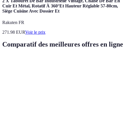
2 X Tabouret De Bar Industrielle Vintage, Chaise De Bar En
Cuir Et Métal, Rotatif À 360°Et Hauteur Réglable 57-80cm,
Siège Cuisine Avec Dossier Et
Rakuten FR
271.98
EUR
Voir le prix
Comparatif des meilleures offres en ligne
Critère
Option A
Option B
Option C
Verdict
Type de
Maison et
Adapté
Électroniques
Vêtements
produit
jardin
pour to
Taux de
Jusqu'à
Jusqu'à
réduction
Jusqu'à 50%
Satisfai
70%
60%
moyen
Durée
3
2 semaines
1 mois
Variabl
des soldes
semaines