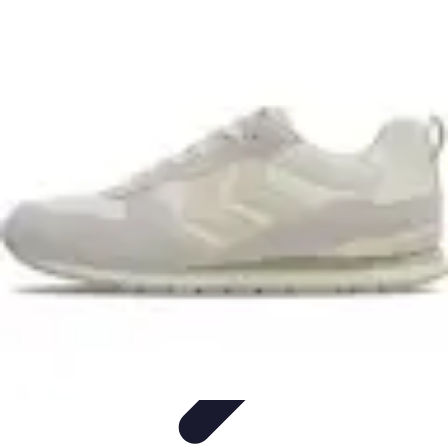
Top Soldes
Astuces d'Achat
Incontournables
Produits à Surveiller
Astuces et
Conseils
Astuces et conseils
Top Soldes