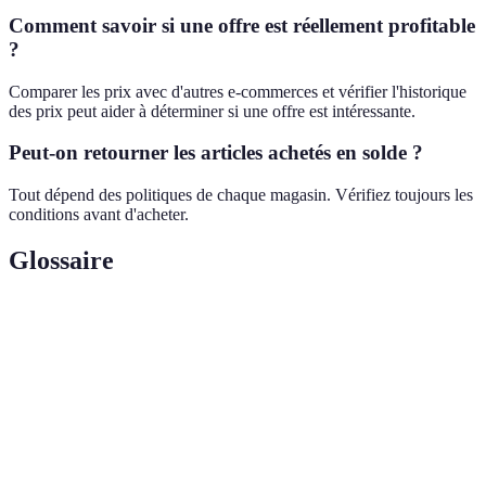
Comment savoir si une offre est réellement profitable
?
Comparer les prix avec d'autres e-commerces et vérifier l'historique
des prix peut aider à déterminer si une offre est intéressante.
Peut-on retourner les articles achetés en solde ?
Tout dépend des politiques de chaque magasin. Vérifiez toujours les
conditions avant d'acheter.
Glossaire
Terme
Définition
Période pendant laquelle des réductions sur les prix
Soldes
sont appliquées sur tout ou une partie des articles de
vente.
E-
Commerce réalisé en ligne via des plateformes de