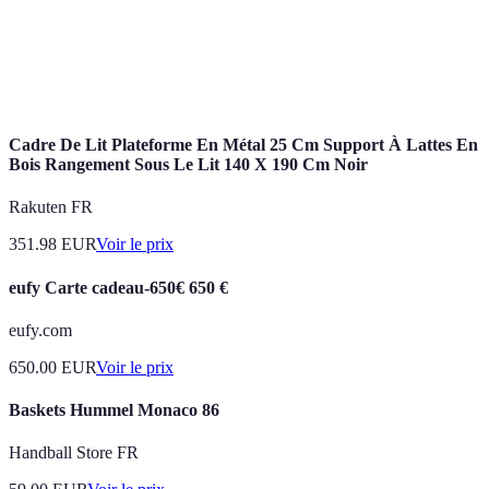
commerce
vente.
Diminution du prix d'un produit ou service par
Réduction
rapport à son prix initial.
Cadre De Lit Plateforme En Métal 25 Cm Support À Lattes En
Bois Rangement Sous Le Lit 140 X 190 Cm Noir
Rakuten FR
351.98
EUR
Voir le prix
eufy Carte cadeau-650€ 650 €
eufy.com
650.00
EUR
Voir le prix
Baskets Hummel Monaco 86
Handball Store FR