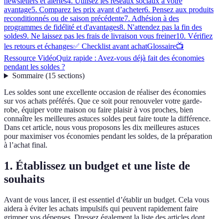
newsletters et alertes
4. Utilisez les réseaux sociaux à votre
avantage
5. Comparez les prix avant d’acheter
6. Pensez aux produits
reconditionnés ou de saison précédente
7. Adhésion à des
programmes de fidélité et d'avantages
8. N'attendez pas la fin des
soldes
9. Ne laissez pas les frais de livraison vous freiner
10. Vérifiez
les retours et échanges
✅ Checklist avant achat
Glossaire
📺
Ressource Vidéo
Quiz rapide : Avez-vous déjà fait des économies
pendant les soldes ?
Sommaire
(
15
sections
)
Les soldes sont une excellente occasion de réaliser des économies
sur vos achats préférés. Que ce soit pour renouveler votre garde-
robe, équiper votre maison ou faire plaisir à vos proches, bien
connaître les meilleures astuces soldes peut faire toute la différence.
Dans cet article, nous vous proposons les dix meilleures astuces
pour maximiser vos économies pendant les soldes, de la préparation
à l’achat final.
1. Établissez un budget et une liste de
souhaits
Avant de vous lancer, il est essentiel d’établir un budget. Cela vous
aidera à éviter les achats impulsifs qui peuvent rapidement faire
grimper vos dépenses. Dressez également la liste des articles dont