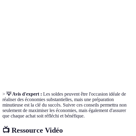
Terme
Définition
Période durant laquelle les commerçants
Soldes
proposent des réductions sur leurs produits.
Réduction temporaire accordée par un vendeur
Promo
sur le prix d’un produit.
Produit
Produit ayant été retourné après un premier achat,
reconditionné
vérifié et remis à neuf pour une nouvelle vente.
>
💡 Avis d'expert :
Les soldes peuvent être l'occasion idéale de
réaliser des économies substantielles, mais une préparation
minutieuse est la clé du succès. Suivre ces conseils permettra non
seulement de maximiser les économies, mais également d'assurer
que chaque achat soit réfléchi et bénéfique.
📺 Ressource Vidéo