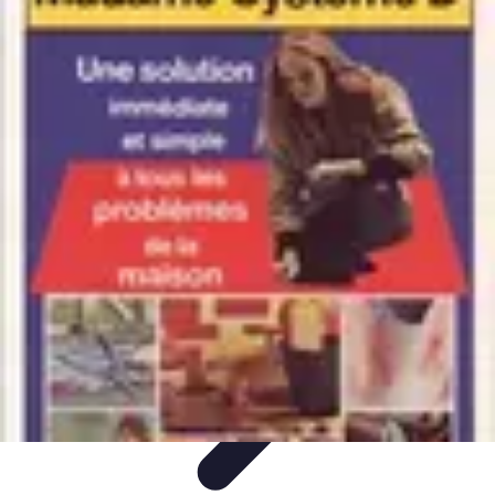
Top Soldes
Astuces d'Achat
Incontournables
Produits à Surveiller
Astuces et
Conseils
Astuces et conseils
Top Soldes