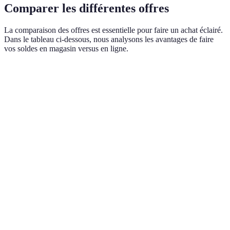
Comparer les différentes offres
La comparaison des offres est essentielle pour faire un achat éclairé.
Dans le tableau ci-dessous, nous analysons les avantages de faire
vos soldes en magasin versus en ligne.
Critère
Magasin physique
Shopping en ligne
Verdi
Magas
Stock limité,
Plus de choix,
pour
Disponibilité
articles populaires
acheter à l'étranger
urgent
peuvent manquer
possible
ligne 
la var
En lig
Expérience
Avis clients
Interaction directe
souven
client
disponibles
inform
Équiva
Remises sur stock
Code promo
Prix
dépen
ancien
souvent disponible