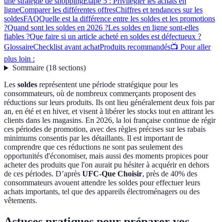
une stratégie de shopping
Étape 5 : Privilégier les achats en
ligne
Comparer les différentes offres
Chiffres et tendances sur les
soldes
FAQ
Quelle est la différence entre les soldes et les promotions
?
Quand sont les soldes en 2026 ?
Les soldes en ligne sont-elles
fiables ?
Que faire si un article acheté en soldes est défectueux ?
Glossaire
Checklist avant achat
Produits recommandés
📺 Pour aller
plus loin :
Sommaire
(
18
sections
)
Les
soldes
représentent une période stratégique pour les
consommateurs, où de nombreux commerçants proposent des
réductions sur leurs produits. Ils ont lieu généralement deux fois par
an, en été et en hiver, et visent à libérer les stocks tout en attirant les
clients dans les magasins. En 2026, la loi française continue de régir
ces périodes de promotion, avec des règles précises sur les rabais
minimums consentis par les détaillants. Il est important de
comprendre que ces réductions ne sont pas seulement des
opportunités d'économiser, mais aussi des moments propices pour
acheter des produits que l'on aurait pu hésiter à acquérir en dehors
de ces périodes. D’après
UFC-Que Choisir
, près de 40% des
consommateurs avouent attendre les soldes pour effectuer leurs
achats importants, tel que des appareils électroménagers ou des
vêtements.
Astuces pratiques pour préparer vos