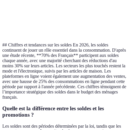
la stra
En lig
Processus
Simplicité de la
Retour
souven
complexe parfois
demande de retour
simpl
## Chiffres et tendances sur les soldes En 2026, les soldes
continuent de jouer un rôle essentiel dans la consommation. D'après
une étude récente, **70% des Français** participent aux soldes
chaque année, avec une majorité cherchant des réductions d'au
moins 30% sur leurs articles. Les secteurs les plus touchés restent la
mode et l'électronique, suivis par les articles de maison. Les
plateformes en ligne voient également une augmentation des ventes,
avec une hausse de 25% des consommations en ligne pendant cette
période par rapport à l'année précédente. Ces chiffres témoignent de
l’importance stratégique des soldes dans le budget des ménages
français.
Quelle est la différence entre les soldes et les
promotions ?
Les soldes sont des périodes déterminées par la loi, tandis que les