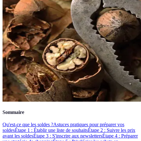
Sommaire
Qu'est-ce que les soldes ?
Astuces pratiques pour préparer vos
soldes
Étape 1 : Établir une liste de souhaits
Étape 2 : Suivre les prix
avant les soldes
Étape 3 : S'inscrire aux newsletters
Étape 4 : Préparer