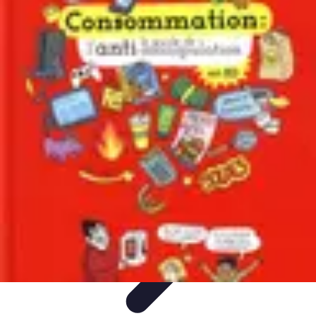
Top Soldes
Astuces d'Achat
Incontournables
Produits à Surveiller
Astuces et
Conseils
Astuces et conseils
Top Soldes