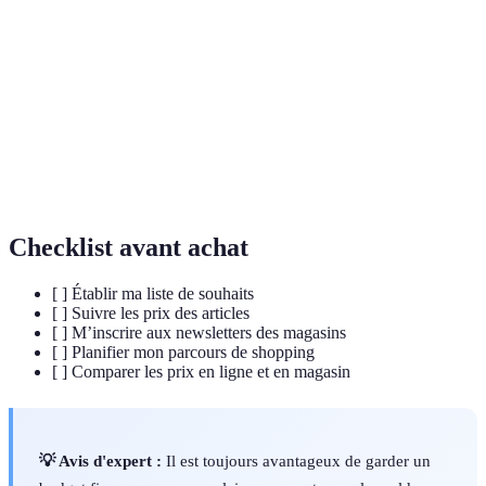
Période où les commerçants appliquent des
Soldes
réductions sur les prix.
Réduction de prix appliquée de manière temporaire
Promotion
par un commerçant.
Panier
Liste des articles que vous prévoyez d'acheter en
d'achat
ligne ou en magasin.
Checklist avant achat
[ ] Établir ma liste de souhaits
[ ] Suivre les prix des articles
[ ] M’inscrire aux newsletters des magasins
[ ] Planifier mon parcours de shopping
[ ] Comparer les prix en ligne et en magasin
💡 Avis d'expert :
Il est toujours avantageux de garder un