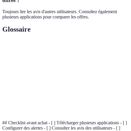
offres ?
Toujours lire les avis d'autres utilisateurs. Consultez également
plusieurs applications pour comparer les offres.
Glossaire
Terme
Définition
Application
Outil digital permettant de comparer les prix et
de soldes
découvrir des remises.
Comparateur
Service qui facilite la comparaison des prix de
de prix
différents commerçants.
Avis
Retours d'expérience partagés par d'autres
d'utilisateur
consommateurs sur un produit.
## Checklist avant achat - [ ] Télécharger plusieurs applications - [ ]
Configurer des alertes - [ ] Consulter les avis des utilisateurs - [ ]