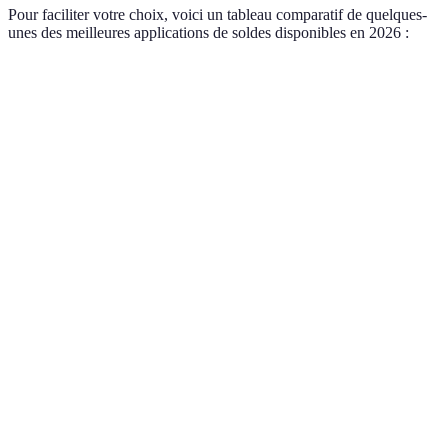
Pour faciliter votre choix, voici un tableau comparatif de quelques-
unes des meilleures applications de soldes disponibles en 2026 :
Application
Points forts
Points faibles
Verdict
Très bon
Remises sur
Inscription
Shopmium
rapport
divers produits
requise
qualité/prix
Offres sur
Produits en
Idéal pour
Veepee
grandes
quantité
les
marques
limitée
modeurs
Bon pour
Moins connu
Trendyol
Offres pointues
les
en France
vêtements
Communauté
Mieux pour
Excellente
Dealabs
active de
les accessoires
sélection
consommateurs