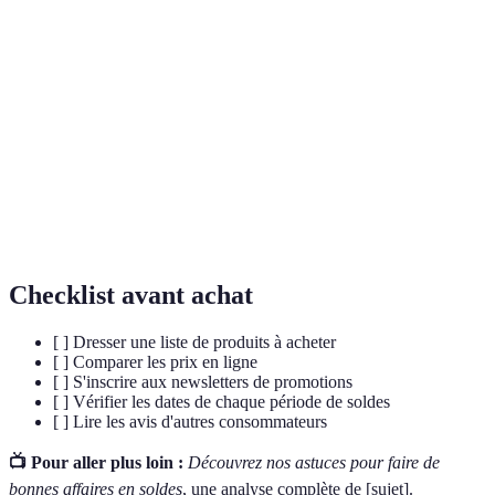
Terme
Définition
Soldes
Périodes de réduction de prix sur des produits.
E-commerce
Commerce effectué en ligne via des plateformes.
Prix
Prix d’un produit en dehors des périodes de
habituel
soldes.
Checklist avant achat
[ ] Dresser une liste de produits à acheter
[ ] Comparer les prix en ligne
[ ] S'inscrire aux newsletters de promotions
[ ] Vérifier les dates de chaque période de soldes
[ ] Lire les avis d'autres consommateurs
📺 Pour aller plus loin :
Découvrez nos astuces pour faire de
bonnes affaires en soldes
, une analyse complète de [sujet].