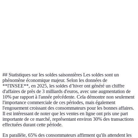
Chargeur
Montre
Laptop
À ne
Électronique
rapide
intelligente
gaming
manq
Très
Canapé
Tabouret
Bureau
Meubles
bonn
panoramique
vintage
réglable
solde
Veste
Sélec
Vêtements
Sneakers
Robe d'été
polaire
varié
## Statistiques sur les soldes saisonnières Les soldes sont un
phénomène économique majeur. Selon les données de
**l'INSEE**, en 2025, les soldes d’hiver ont généré un chiffre
d'affaires de près de 3 milliards d'euros, avec une augmentation de
10% par rapport à l'année précédente. Cela démontre non seulement
l'importance commerciale de ces périodes, mais également
l'engouement croissant des consommateurs pour les bonnes affaires.
Il est intéressant de noter que les ventes en ligne ont pris une part
importante de ce marché, représentant environ 30% des transactions
effectuées durant cette période.
En parallèle, 65% des consommateurs affirment qu'ils attendent les