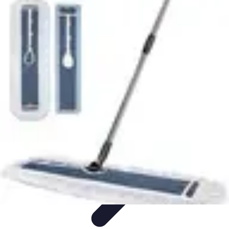
Top Soldes
Astuces d'Achat
Incontournables
Produits à Surveiller
Astuces et
Conseils
Astuces et conseils
Top Soldes