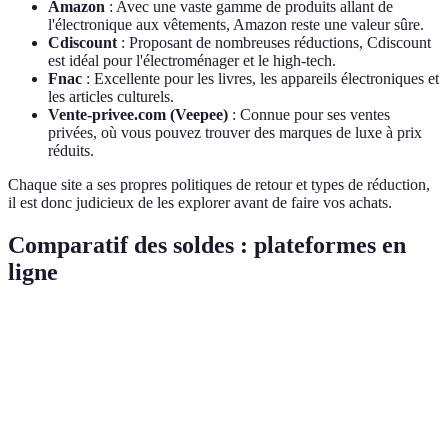
Amazon
: Avec une vaste gamme de produits allant de
l'électronique aux vêtements, Amazon reste une valeur sûre.
Cdiscount
: Proposant de nombreuses réductions, Cdiscount
est idéal pour l'électroménager et le high-tech.
Fnac
: Excellente pour les livres, les appareils électroniques et
les articles culturels.
Vente-privee.com (Veepee)
: Connue pour ses ventes
privées, où vous pouvez trouver des marques de luxe à prix
réduits.
Chaque site a ses propres politiques de retour et types de réduction,
il est donc judicieux de les explorer avant de faire vos achats.
Comparatif des soldes : plateformes en
ligne
Critère
Amazon
Cdiscount
Fnac
Vente-priv
Variété
de
Large
Moyenne
Spécialisée
Luxe
produits