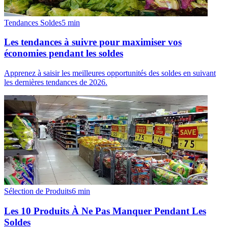
Tendances Soldes
5
min
Les tendances à suivre pour maximiser vos
économies pendant les soldes
Apprenez à saisir les meilleures opportunités des soldes en suivant
les dernières tendances de 2026.
Sélection de Produits
6
min
Les 10 Produits À Ne Pas Manquer Pendant Les
Soldes