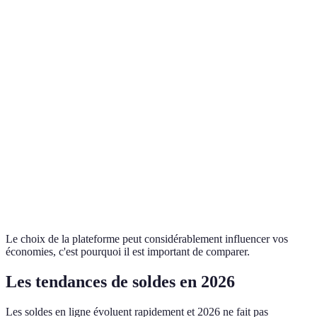
Politique
30 jours
14 jours
30 jours
14 jours
de retour
Remises
10-80%
5-70%
5-50%
30-80%
typiques
Service
Excellent
Bon
Très bon
Bon
client
Gratuite à
Coût
Souvent
Variable
partir d'un
Variable
livraison
gratuite
montant
Le choix de la plateforme peut considérablement influencer vos
économies, c'est pourquoi il est important de comparer.
Les tendances de soldes en 2026
Les soldes en ligne évoluent rapidement et 2026 ne fait pas