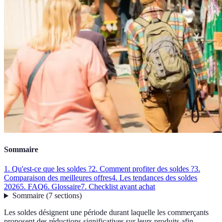
Sommaire
1. Qu'est-ce que les soldes ?
2. Comment profiter des soldes ?
3.
Comparaison des meilleures offres
4. Les tendances des soldes
2026
5. FAQ
6. Glossaire
7. Checklist avant achat
Sommaire
(
7
sections
)
Les soldes désignent une période durant laquelle les commerçants
proposent des réductions significatives sur leurs produits afin