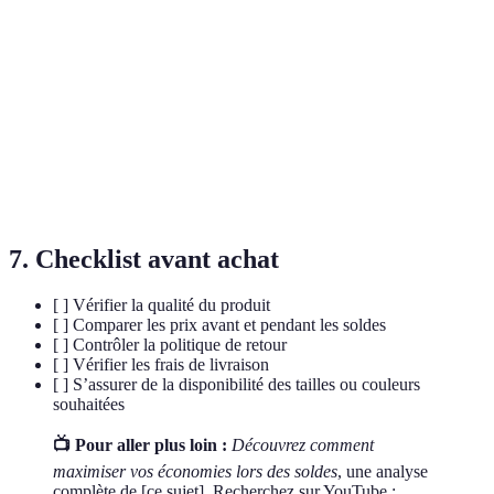
Offre limitée dans le temps avec des remises
Vente Flash
attrayantes.
Réduction du prix d’un produit par rapport à son
Rabais
prix initial.
Stock
Écoulement de produits pour libérer de l'espace de
Clearance
stockage.
7. Checklist avant achat
[ ] Vérifier la qualité du produit
[ ] Comparer les prix avant et pendant les soldes
[ ] Contrôler la politique de retour
[ ] Vérifier les frais de livraison
[ ] S’assurer de la disponibilité des tailles ou couleurs
souhaitées
📺 Pour aller plus loin :
Découvrez comment
maximiser vos économies lors des soldes
, une analyse
complète de [ce sujet]. Recherchez sur YouTube :