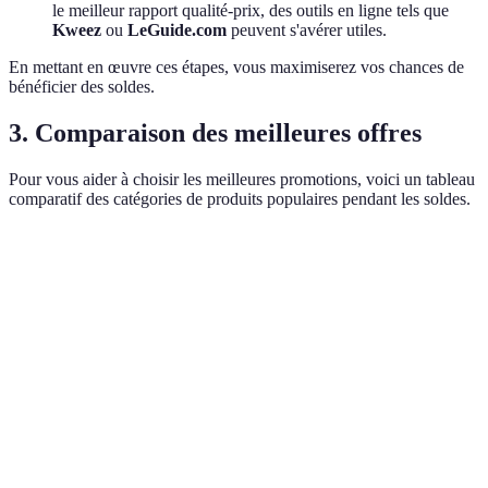
le meilleur rapport qualité-prix, des outils en ligne tels que
Kweez
ou
LeGuide.com
peuvent s'avérer utiles.
En mettant en œuvre ces étapes, vous maximiserez vos chances de
bénéficier des soldes.
3. Comparaison des meilleures offres
Pour vous aider à choisir les meilleures promotions, voici un tableau
comparatif des catégories de produits populaires pendant les soldes.
Catégorie
Produits
Remises Moyennes
Meilleur
Vêtements
Vêtements
30-50%
Zara
,
H
homme/femme
Smartphones,
Électronique
20-40%
Apple
,
S
ordinateurs
Mobilier,
IKEA
,
Ma
Maison
25-35%
décoration
Monde