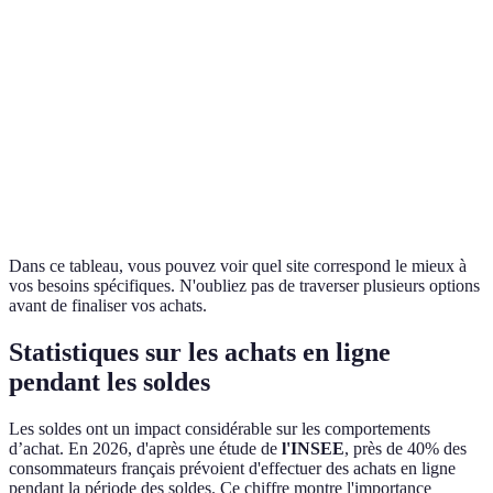
Temps
Cashback
d'attente de
Rakuten
sur les
Jusqu'à 70%
livraison plus
achats
long
Expertise
Moins de
sur les
Fnac
choix en mode
Jusqu'à 40%
produits
et maison
techniques
Dans ce tableau, vous pouvez voir quel site correspond le mieux à
vos besoins spécifiques. N'oubliez pas de traverser plusieurs options
avant de finaliser vos achats.
Statistiques sur les achats en ligne
pendant les soldes
Les soldes ont un impact considérable sur les comportements
d’achat. En 2026, d'après une étude de
l'INSEE
, près de 40% des
consommateurs français prévoient d'effectuer des achats en ligne
pendant la période des soldes. Ce chiffre montre l'importance