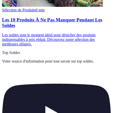
Sélection de Produits
6
min
Les 10 Produits À Ne Pas Manquer Pendant Les
Soldes
Les soldes sont le moment idéal pour dénicher des produits
indispensables à prix réduit. Découvrez notre sélection des
meilleures affaires.
Top Soldes
Votre source d'information pour tout savoir sur
top soldes
.