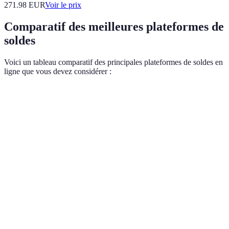
271.98
EUR
Voir le prix
Comparatif des meilleures plateformes de
soldes
Voici un tableau comparatif des principales plateformes de soldes en
ligne que vous devez considérer :
Plateforme
Avantages
Inconvénients
Remises typiques
Large
Considérée
choix,
Amazon
trop
Jusqu'à 50%
livraison
commerciale
rapide
Prix
Qualité
attractifs,
CDiscount
inégale des
Jusqu'à 60%
offres
produits
variées