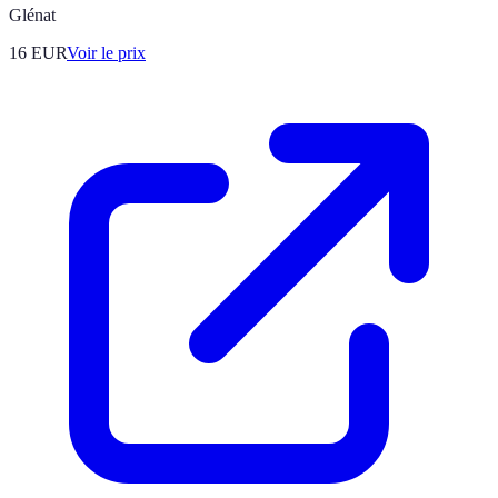
Glénat
16
EUR
Voir le prix