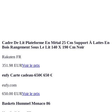
Vente
Promotion temporaire où un produit est vendu à un
Flash
prix réduit.
Remboursement d'une partie du montant d'achat par
Cashback
le commerçant.
Cadre De Lit Plateforme En Métal 25 Cm Support À Lattes En
Bois Rangement Sous Le Lit 140 X 190 Cm Noir
Rakuten FR
351.98
EUR
Voir le prix
eufy Carte cadeau-650€ 650 €
eufy.com
650.00
EUR
Voir le prix
Baskets Hummel Monaco 86