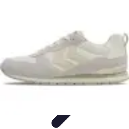
Top Soldes
Astuces d'Achat
Incontournables
Produits à Surveiller
Astuces et
Conseils
Astuces et conseils
Top Soldes