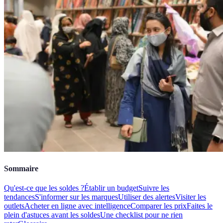
Sommaire
Qu'est-ce que les soldes ?
Établir un budget
Suivre les
tendances
S'informer sur les marques
Utiliser des alertes
Visiter les
outlets
Acheter en ligne avec intelligence
Comparer les prix
Faites le
plein d'astuces avant les soldes
Une checklist pour ne rien