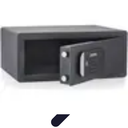
Top Soldes
Astuces d'Achat
Incontournables
Produits à Surveiller
Astuces et
Conseils
Astuces et conseils
Top Soldes