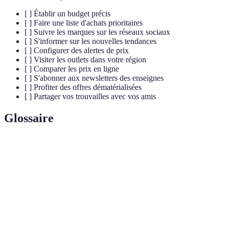
[ ] Établir un budget précis
[ ] Faire une liste d'achats prioritaires
[ ] Suivre les marques sur les réseaux sociaux
[ ] S'informer sur les nouvelles tendances
[ ] Configurer des alertes de prix
[ ] Visiter les outlets dans votre région
[ ] Comparer les prix en ligne
[ ] S'abonner aux newsletters des enseignes
[ ] Profiter des offres dématérialisées
[ ] Partager vos trouvailles avec vos amis
Glossaire
Terme
Définition
Réductions temporaires de prix sur des produits pour
Soldes
écouler les stocks.
Montant maximal que l'on se fixe pour des achats sur
Budget
une période donnée.