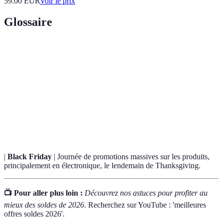
59.00
EUR
Voir le prix
Glossaire
Terme
Définition
Réduction de prix sur des articles destinés à écouler les
Soldes
stocks pendant une période déterminée.
Vente
Événement commercial restreint qui offre des réductions
privée
sur des produits de marque.
|
Black Friday
| Journée de promotions massives sur les produits,
principalement en électronique, le lendemain de Thanksgiving.
📺 Pour aller plus loin :
Découvrez nos astuces pour profiter au
mieux des soldes de 2026
. Recherchez sur YouTube : 'meilleures
offres soldes 2026'.