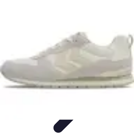
Top Soldes
Astuces d'Achat
Incontournables
Produits à Surveiller
Astuces et
Conseils
Astuces et conseils
Top Soldes