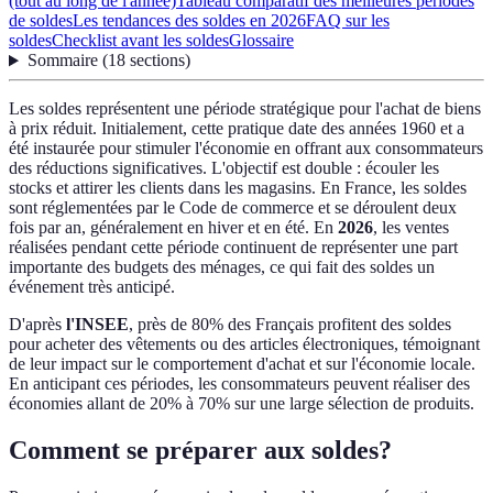
(tout au long de l'année)
Tableau comparatif des meilleures périodes
de soldes
Les tendances des soldes en 2026
FAQ sur les
soldes
Checklist avant les soldes
Glossaire
Sommaire
(
18
sections
)
Les soldes représentent une période stratégique pour l'achat de biens
à prix réduit. Initialement, cette pratique date des années 1960 et a
été instaurée pour stimuler l'économie en offrant aux consommateurs
des réductions significatives. L'objectif est double : écouler les
stocks et attirer les clients dans les magasins. En France, les soldes
sont réglementées par le Code de commerce et se déroulent deux
fois par an, généralement en hiver et en été. En
2026
, les ventes
réalisées pendant cette période continuent de représenter une part
importante des budgets des ménages, ce qui fait des soldes un
événement très anticipé.
D'après
l'INSEE
, près de 80% des Français profitent des soldes
pour acheter des vêtements ou des articles électroniques, témoignant
de leur impact sur le comportement d'achat et sur l'économie locale.
En anticipant ces périodes, les consommateurs peuvent réaliser des
économies allant de 20% à 70% sur une large sélection de produits.
Comment se préparer aux soldes?