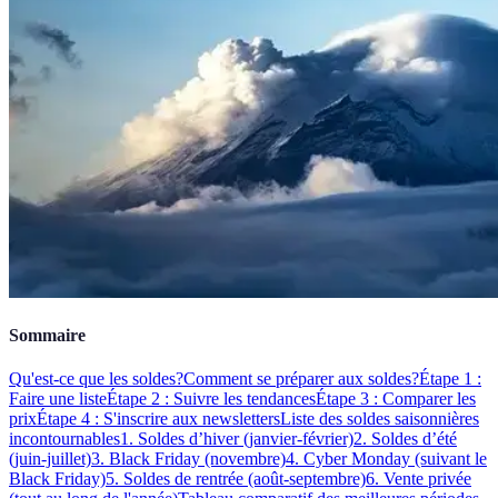
Sommaire
Qu'est-ce que les soldes?
Comment se préparer aux soldes?
Étape 1 :
Faire une liste
Étape 2 : Suivre les tendances
Étape 3 : Comparer les
prix
Étape 4 : S'inscrire aux newsletters
Liste des soldes saisonnières
incontournables
1. Soldes d’hiver (janvier-février)
2. Soldes d’été
(juin-juillet)
3. Black Friday (novembre)
4. Cyber Monday (suivant le
Black Friday)
5. Soldes de rentrée (août-septembre)
6. Vente privée