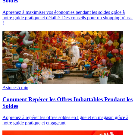
Soldes
Apprenez à maximiser vos économies pendant les soldes grâce à
notre guide pratique et détaillé. Des conseils pour un shopping réussi
!
Astuces
5
min
Comment Repérer les Offres Imbattables Pendant les
Soldes
Apprenez à repérer les offres soldes en ligne et en magasin grâce à
notre guide pratique et engageant.