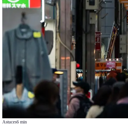
Astuces
6
min