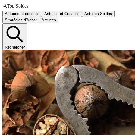
🔍
Top Soldes
Astuces et conseils
Astuces et Conseils
Astuces Soldes
Stratégies d'Achat
Astuces
Rechercher