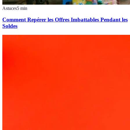
Astuces
5
min
Comment Repérer les Offres Imbattables Pendant les
Soldes