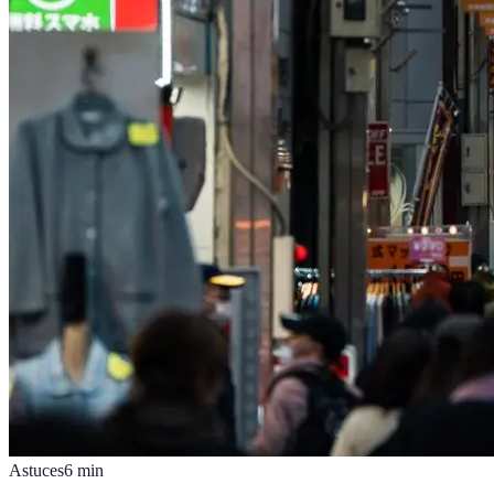
Astuces
6
min