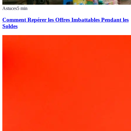
Astuces
5
min
Comment Repérer les Offres Imbattables Pendant les
Soldes