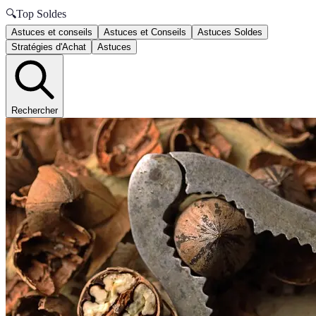
🔍
Top Soldes
Astuces et conseils
Astuces et Conseils
Astuces Soldes
Stratégies d'Achat
Astuces
Rechercher