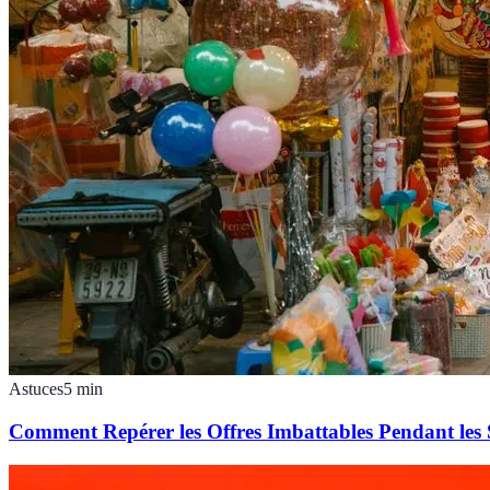
Astuces
5
min
Comment Repérer les Offres Imbattables Pendant les 