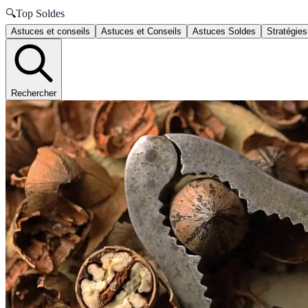
🔍
Top Soldes
Astuces et conseils
Astuces et Conseils
Astuces Soldes
Stratégies
Rechercher