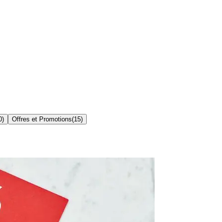
0
)
Offres et Promotions
(
15
)