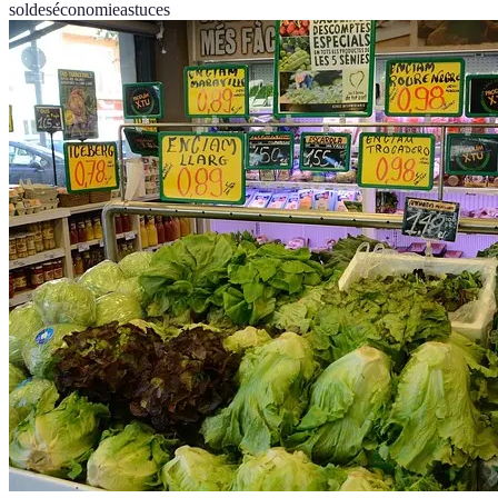
soldes
économie
astuces