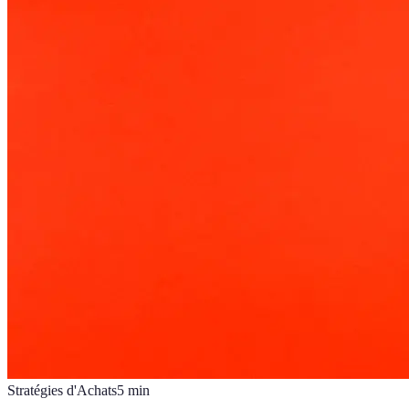
Stratégies d'Achats
5
min