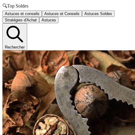
🔍
Top Soldes
Astuces et conseils
Astuces et Conseils
Astuces Soldes
Stratégies d'Achat
Astuces
Rechercher