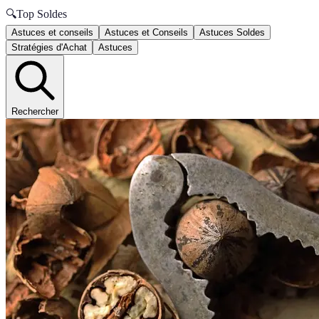
🔍
Top Soldes
Astuces et conseils
Astuces et Conseils
Astuces Soldes
Stratégies d'Achat
Astuces
Rechercher