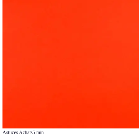
Astuces Achats
5
min