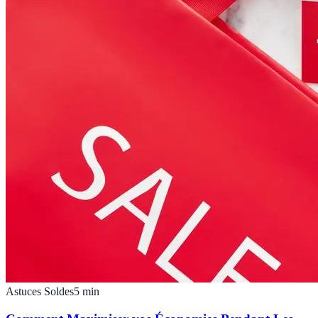
Astuces Soldes
5
min