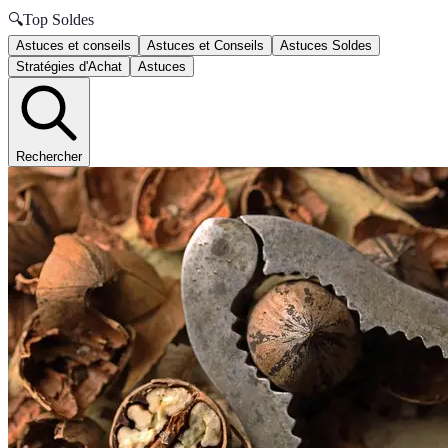
🔍
Top Soldes
Astuces et conseils
Astuces et Conseils
Astuces Soldes
Stratégies d'Achat
Astuces
Rechercher