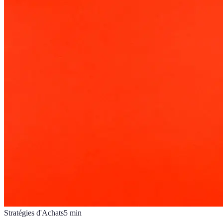
Stratégies d'Achats
5
min