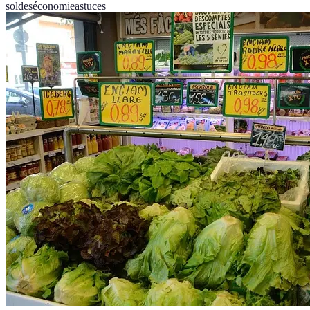
soldes
économie
astuces