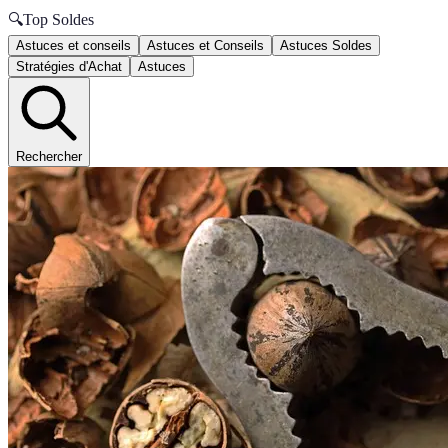
🔍
Top Soldes
Astuces et conseils
Astuces et Conseils
Astuces Soldes
Stratégies d'Achat
Astuces
Rechercher