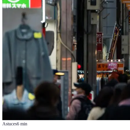
Astuces
6
min