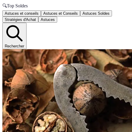
🔍
Top Soldes
Astuces et conseils
Astuces et Conseils
Astuces Soldes
Stratégies d'Achat
Astuces
Rechercher