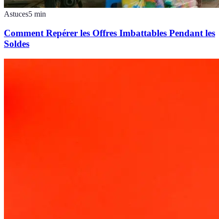
Astuces
5
min
Comment Repérer les Offres Imbattables Pendant les
Soldes